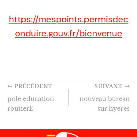
https://mespoints.permisdec
onduire.gouv.fr/bienvenue
NAVIGATION
PRÉCÉDENT
SUIVANT
DE
pole education
nouveau bureau
L’ARTICLE
routierE
sur hyeres