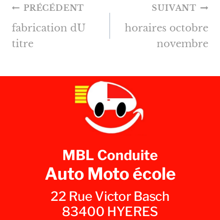
NAVIGATION
PRÉCÉDENT
SUIVANT
DE
fabrication dU
horaires octobre
L’ARTICLE
titre
novembre
MBL Conduite
Auto Moto école
22 Rue Victor Basch
83400 HYERES