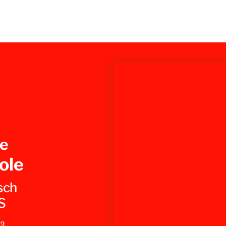
e
ole
sch
S
43