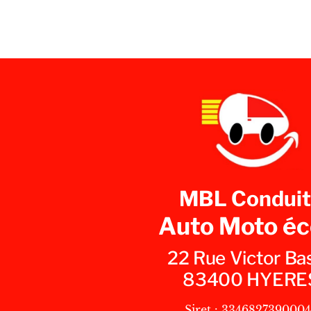
L’ARTICLE
MBL Conduit
Auto Moto éc
22 Rue Victor Ba
83400 HYERE
Siret : 334682739000