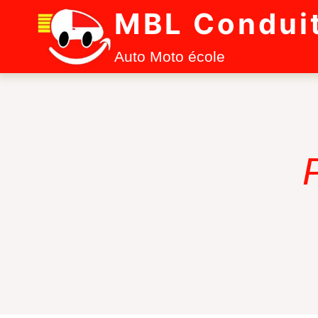
Aller
MBL Condui
au
contenu
Auto Moto école