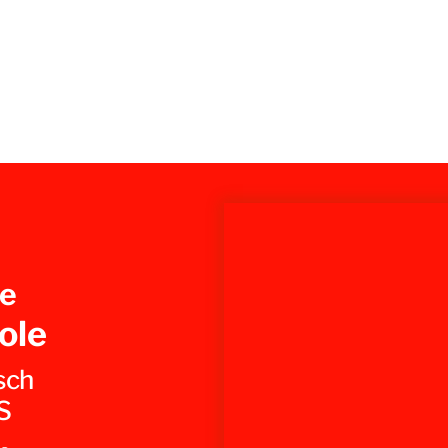
e
ole
sch
S