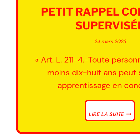
PETIT RAPPEL CO
SUPERVISÉ
24 mars 2023
« Art. L. 211-4.-Toute perso
moins dix-huit ans peut 
apprentissage en con
PETIT
LIRE LA SUITE
RAPP
COND
SUPER