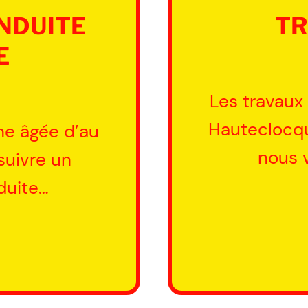
NDUITE
TR
E
Les travaux
Hauteclocqu
nne âgée d’au
nous 
suivre un
duite…
EL
UITE
VISÉE