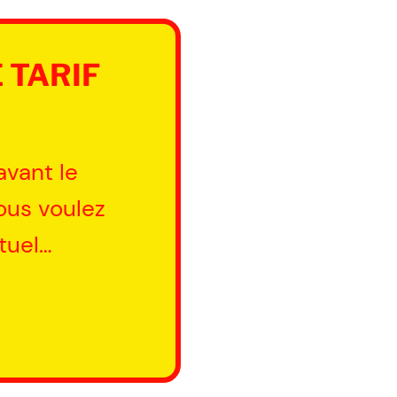
 TARIF
avant le
ous voulez
ctuel…
GEMENT