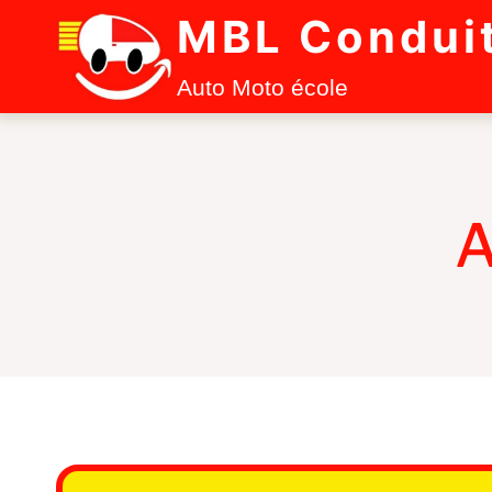
Aller
MBL Condui
au
contenu
Auto Moto école