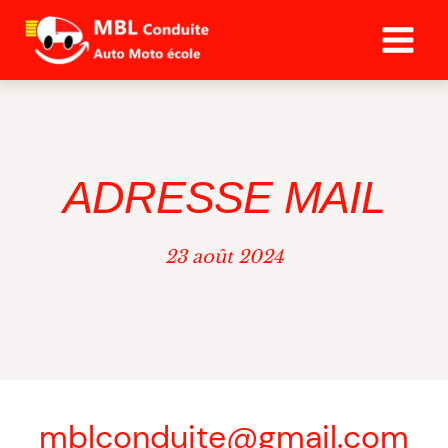
Aller
au
contenu
ADRESSE MAIL
23 août 2024
mblconduite@gmail.com