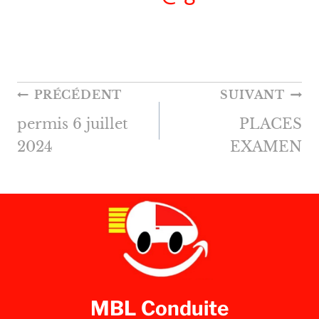
NAVIGATION
PRÉCÉDENT
SUIVANT
DE
permis 6 juillet
PLACES
L’ARTICLE
2024
EXAMEN
MBL Conduite